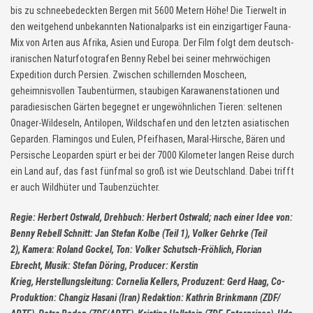
bis zu schneebedeckten Bergen mit 5600 Metern Höhe! Die Tierwelt in
den weitgehend unbekannten Nationalparks ist ein einzigartiger Fauna-
Mix von Arten aus Afrika, Asien und Europa. Der Film folgt dem deutsch-
iranischen Naturfotografen Benny Rebel bei seiner mehrwöchigen
Expedition durch Persien. Zwischen schillernden Moscheen,
geheimnisvollen Taubentürmen, staubigen Karawanenstationen und
paradiesischen Gärten begegnet er ungewöhnlichen Tieren: seltenen
Onager-Wildeseln, Antilopen, Wildschafen und den letzten asiatischen
Geparden. Flamingos und Eulen, Pfeifhasen, Maral-Hirsche, Bären und
Persische Leoparden spürt er bei der 7000 Kilometer langen Reise durch
ein Land auf, das fast fünfmal so groß ist wie Deutschland. Dabei trifft
er auch Wildhüter und Taubenzüchter.
Regie: Herbert Ostwald, Drehbuch: Herbert Ostwald; nach einer Idee von:
Benny Rebell Schnitt: Jan Stefan Kolbe (Teil 1), Volker Gehrke (Teil
2), Kamera: Roland Gockel, Ton: Volker Schutsch-Fröhlich, Florian
Ebrecht, Musik: Stefan Döring, Producer: Kerstin
Krieg, Herstellungsleitung: Cornelia Kellers, Produzent: Gerd Haag, Co-
Produktion: Changiz Hasani (Iran) Redaktion: Kathrin Brinkmann (ZDF/