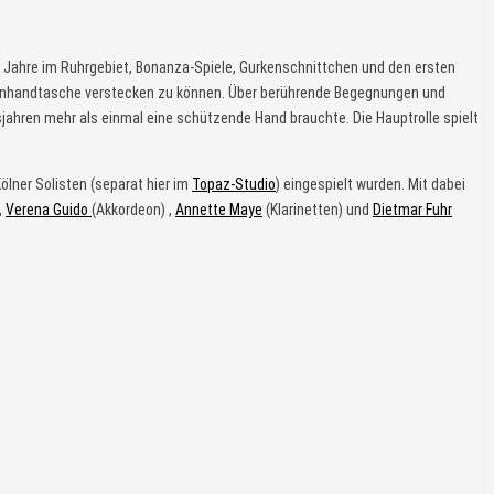
en Jahre im Ruhrgebiet, Bonanza-Spiele, Gurkenschnittchen und den ersten
errenhandtasche verstecken zu können. Über berührende Begegnungen und
sjahren mehr als einmal eine schützende Hand brauchte. Die Hauptrolle spielt
ölner Solisten (separat hier im
Topaz-Studio
) eingespielt wurden. Mit dabei
,
Verena Guido
(Akkordeon) ,
Annette Maye
(Klarinetten) und
Dietmar Fuhr