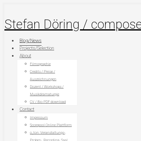
Stefan Döring / composer
Blog/News
Projects/Selection
About
Filmographie
Credits / Preise /
Auszeichnungen
Dozent / Workshops /
Musikdramaturgie
CV / Bio PDF download
Contact
Impressum
Scorepool Online Plattform
o_ton: Veranstaltungs-,
Proben-, Recording- Saal