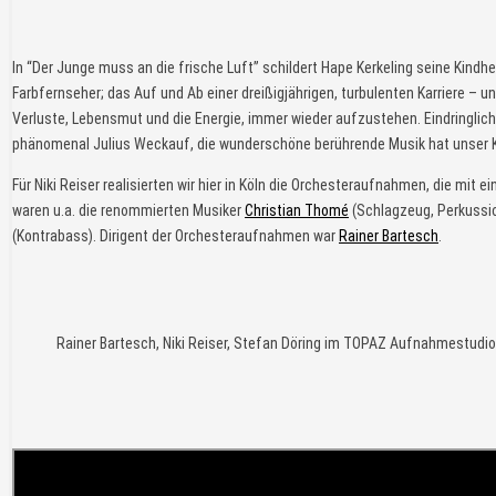
In “Der Junge muss an die frische Luft” schildert Hape Kerkeling seine Kind
Farbfernseher; das Auf und Ab einer dreißigjährigen, turbulenten Karriere 
Verluste, Lebensmut und die Energie, immer wieder aufzustehen. Eindringlich
phänomenal Julius Weckauf, die wunderschöne berührende Musik hat unser 
Für Niki Reiser realisierten wir hier in Köln die Orchesteraufnahmen, die mit
waren u.a. die renommierten Musiker
Christian Thomé
(Schlagzeug, Perkussi
(Kontrabass). Dirigent der Orchesteraufnahmen war
Rainer Bartesch
.
Rainer Bartesch, Niki Reiser, Stefan Döring im TOPAZ Aufnahmestudio