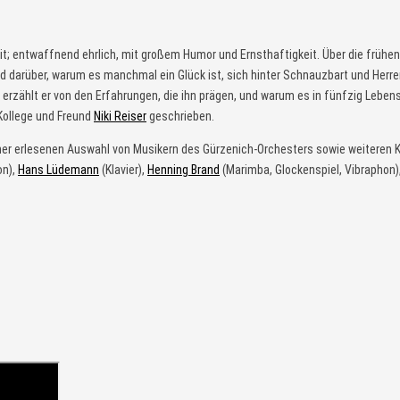
heit; entwaffnend ehrlich, mit großem Humor und Ernsthaftigkeit. Über die früh
– und darüber, warum es manchmal ein Glück ist, sich hinter Schnauzbart und H
 erzählt er von den Erfahrungen, die ihn prägen, und warum es in fünfzig Leben
Kollege und Freund
Niki Reiser
geschrieben.
 einer erlesenen Auswahl von Musikern des Gürzenich-Orchesters sowie weiteren K
on),
Hans Lüdemann
(Klavier),
Henning Brand
(Marimba, Glockenspiel, Vibraphon)